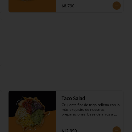
elección, salteado de cebolla y 
$8.790
pimiento verde, repollo agridulce, 
salsas calientes picantes a 
elección, queso mantecoso, 
lechuga, pico de gallo, choclo, 
ranchera , nuestro icónico 
guacamole y nuestras salsas a 
elección. Porciones medianas.
Taco Salad
Crujiente flor de trigo rellena con lo 
más exquisito de nuestras 
preparaciones. Base de arroz a 
elección, frijoles negros en su 
salsa, variedad de proteínas a 
elección, salteado de cebolla y 
$12.990