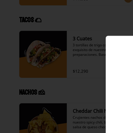
salsas calientes picantes a 
elección, queso mantecoso, 
lechuga, pico de gallo, choclo, 
ranchera , nuestro icónico 
Tacos 🌮
guacamole y nuestras salsas a 
elección.
3 Cuates
3 tortillas de trigo con lo más 
exquisito de nuestras 
preparaciones. Base de arroz a 
elección, frijoles negros en su 
salsa, variedad de proteínas a 
elección, salteado de cebolla y 
$12.290
pimiento verde, repollo agridulce, 
salsas calientes picantes a 
elección, ingredientes fríos y dos 
de nuestras salsas a elección.
Nachos 🧀
Cheddar Chili Nachos
Crujientes nachos de maíz y 
nuestro spicy chili, bañados con 
salsa de queso cheddar.