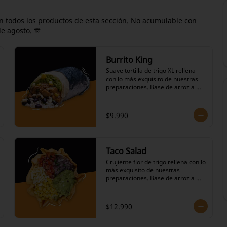
 todos los productos de esta sección. No acumulable con
de agosto. 🎊
Burrito King
Suave tortilla de trigo XL rellena 
con lo más exquisito de nuestras 
preparaciones. Base de arroz a 
elección, frijoles negros en su 
salsa, variedad de proteínas a 
elección,salteado de cebolla y 
$9.990
pimiento verde, repollo agridulce, 
salsas calientes picantes a 
elección, queso mantecoso, 
lechuga, pico de gallo, choclo, 
Taco Salad
ranchera , nuestro icónico 
guacamole y nuestras salsas a 
Crujiente flor de trigo rellena con lo 
elección. Porciones grandes.
más exquisito de nuestras 
preparaciones. Base de arroz a 
elección, frijoles negros en su 
salsa, variedad de proteínas a 
elección, salteado de cebolla y 
$12.990
pimiento verde, repollo agridulce, 
salsas calientes picantes a 
elección, queso mantecoso, 