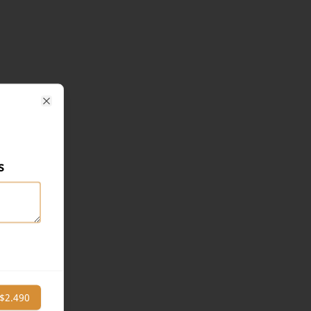
Close
s
$2.490