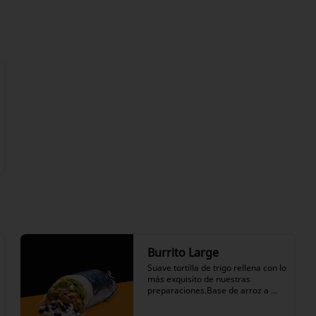
lechuga, pico de gallo, choclo, 
ranchera, nuestro icónico 
guacamole y nuestras salsas a 
elección.
Burrito Large
Suave tortilla de trigo rellena con lo 
más exquisito de nuestras 
preparaciones.Base de arroz a 
elección, frijoles negros en su 
salsa, variedad de proteínas a 