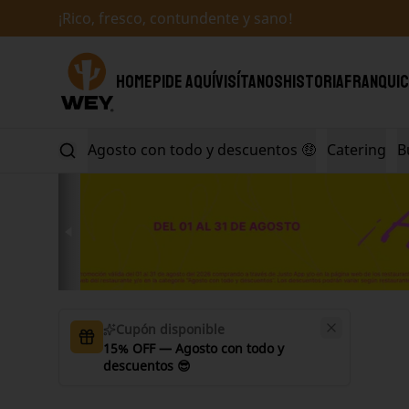
¡Rico, fresco, contundente y sano!
HOME
PIDE AQUÍ
VISÍTANOS
HISTORIA
FRANQUIC
Agosto con todo y descuentos 🤑
Catering
B
Cupón disponible
15% OFF — Agosto con todo y
descuentos 😎