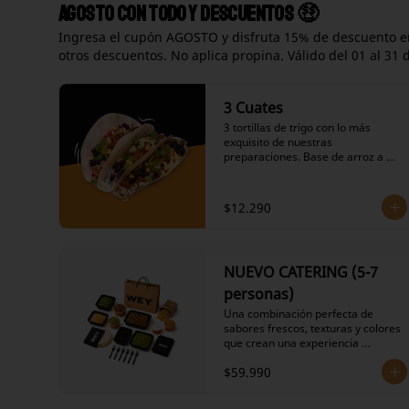
Agosto con todo y descuentos 🤑
Ingresa el cupón AGOSTO y disfruta 15% de descuento en
otros descuentos. No aplica propina. Válido del 01 al 31 
3 Cuates
3 tortillas de trigo con lo más 
exquisito de nuestras 
preparaciones. Base de arroz a 
elección, frijoles negros en su 
salsa, variedad de proteínas a 
elección, salteado de cebolla y 
$12.290
pimiento verde, repollo agridulce, 
salsas calientes picantes a 
elección, ingredientes fríos y dos 
de nuestras salsas a elección.
NUEVO CATERING (5-7
personas)
Una combinación perfecta de 
sabores frescos, texturas y colores 
que crean una experiencia 
gastronómica auténtica y 
$59.990
memorable para tu grupo.

Ingredientes Incluidos:

- 12 Tortillas de harina suaves 