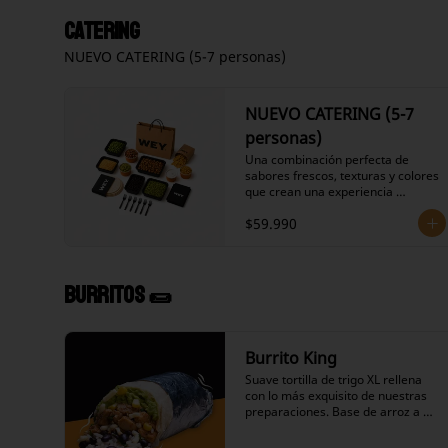
listas para armar.

- Nachos crujientes estilo 
Catering
artesanal.

NUEVO CATERING (5-7 personas)
- Proteína a tu elección sazonada y 
cocinada al punto.

- Frijoles negros preparados en su 
salsa.

NUEVO CATERING (5-7
- Choclo.

- Queso granulado

personas)
- Guacamole artesanal.

Una combinación perfecta de 
- Crema ácida.

sabores frescos, texturas y colores 
- Pico de gallo fresco.
que crean una experiencia 
gastronómica auténtica y 
$59.990
memorable para tu grupo.

Ingredientes Incluidos:

- 12 Tortillas de harina suaves 
listas para armar.

- Nachos crujientes estilo 
Burritos 🌯
artesanal.

- Proteína a tu elección sazonada y 
cocinada al punto.

- Frijoles negros preparados en su 
Burrito King
salsa.

Suave tortilla de trigo XL rellena 
- Choclo.

con lo más exquisito de nuestras 
- Queso granulado

preparaciones. Base de arroz a 
- Guacamole artesanal.

elección, frijoles negros en su 
- Crema ácida.

salsa, variedad de proteínas a 
- Pico de gallo fresco.