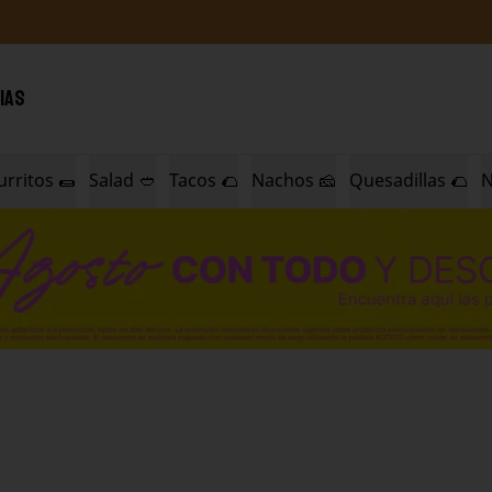
IAS
urritos 🌯
Salad 🥙
Tacos 🌮
Nachos 🧀
Quesadillas 🌮
N