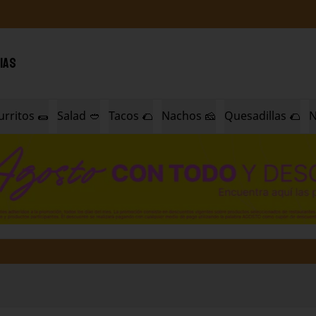
IAS
urritos 🌯
Salad 🥙
Tacos 🌮
Nachos 🧀
Quesadillas 🌮
N