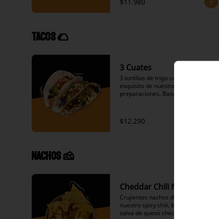
$11.980
salsas calientes picantes a 
elección, queso mantecoso, 
lechuga, pico de gallo, choclo, 
ranchera , nuestro icónico 
Tacos 🌮
guacamole y nuestras salsas a 
elección.
3 Cuates
3 tortillas de trigo con lo más 
exquisito de nuestras 
preparaciones. Base de arroz a 
elección, frijoles negros en su 
salsa, variedad de proteínas a 
elección, salteado de cebolla y 
$12.290
pimiento verde, repollo agridulce, 
salsas calientes picantes a 
elección, ingredientes fríos y dos 
de nuestras salsas a elección.
Nachos 🧀
Cheddar Chili Nachos
Crujientes nachos de maíz y 
nuestro spicy chili, bañados con 
salsa de queso cheddar.