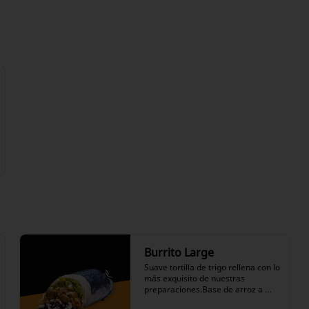
elección, queso mantecoso, 
lechuga, pico de gallo, choclo, 
ranchera, nuestro icónico 
guacamole y nuestras salsas a 
elección.
Burrito Large
Suave tortilla de trigo rellena con lo 
más exquisito de nuestras 
preparaciones.Base de arroz a 
elección, frijoles negros en su 