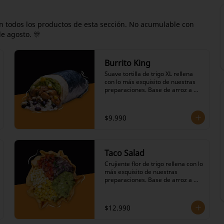
 todos los productos de esta sección. No acumulable con
de agosto. 🎊
Burrito King
Suave tortilla de trigo XL rellena 
con lo más exquisito de nuestras 
preparaciones. Base de arroz a 
elección, frijoles negros en su 
salsa, variedad de proteínas a 
elección,salteado de cebolla y 
$9.990
pimiento verde, repollo agridulce, 
salsas calientes picantes a 
elección, queso mantecoso, 
lechuga, pico de gallo, choclo, 
Taco Salad
ranchera , nuestro icónico 
guacamole y nuestras salsas a 
Crujiente flor de trigo rellena con lo 
elección. Porciones grandes.
más exquisito de nuestras 
preparaciones. Base de arroz a 
elección, frijoles negros en su 
salsa, variedad de proteínas a 
elección, salteado de cebolla y 
$12.990
pimiento verde, repollo agridulce, 
salsas calientes picantes a 