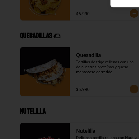
$6.990
Quesadillas 🌮
Quesadilla
Tortillas de trigo rellenas con una 
de nuestras proteínas y queso 
mantecoso derretido.
$5.990
Nutelilla
Nutelilla
Deliciosa tortilla rellena con Nutella 