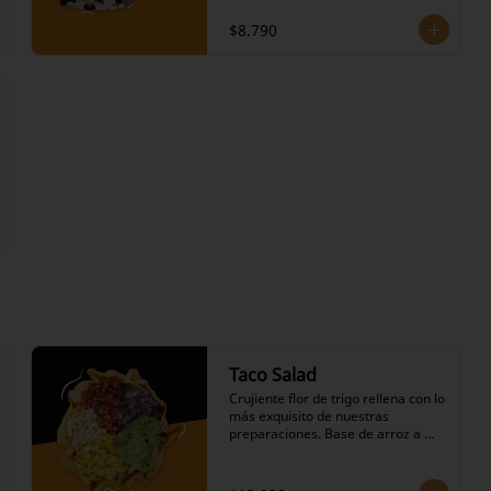
salsa, variedad de proteínas a 
elección, salteado de cebolla y 
$8.790
pimiento verde, repollo agridulce, 
salsas calientes picantes a 
elección, queso mantecoso, 
lechuga, pico de gallo, choclo, 
ranchera , nuestro icónico 
guacamole y nuestras salsas a 
elección. Porciones medianas.
Taco Salad
Crujiente flor de trigo rellena con lo 
más exquisito de nuestras 
preparaciones. Base de arroz a 
elección, frijoles negros en su 
salsa, variedad de proteínas a 
elección, salteado de cebolla y 