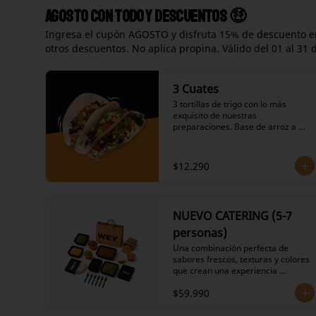
Agosto con todo y descuentos 🤑
Ingresa el cupón AGOSTO y disfruta 15% de descuento en
otros descuentos. No aplica propina. Válido del 01 al 31 
3 Cuates
3 tortillas de trigo con lo más 
exquisito de nuestras 
preparaciones. Base de arroz a 
elección, frijoles negros en su 
salsa, variedad de proteínas a 
elección, salteado de cebolla y 
$12.290
pimiento verde, repollo agridulce, 
salsas calientes picantes a 
elección, ingredientes fríos y dos 
de nuestras salsas a elección.
NUEVO CATERING (5-7
personas)
Una combinación perfecta de 
sabores frescos, texturas y colores 
que crean una experiencia 
gastronómica auténtica y 
$59.990
memorable para tu grupo.

Ingredientes Incluidos:

- 12 Tortillas de harina suaves 