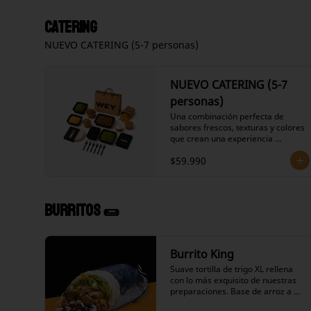
listas para armar.

- Nachos crujientes estilo 
Catering
artesanal.

NUEVO CATERING (5-7 personas)
- Proteína a tu elección sazonada y 
cocinada al punto.

- Frijoles negros preparados en su 
salsa.

NUEVO CATERING (5-7
- Choclo.

- Queso granulado

personas)
- Guacamole artesanal.

Una combinación perfecta de 
- Crema ácida.

sabores frescos, texturas y colores 
- Pico de gallo fresco.
que crean una experiencia 
gastronómica auténtica y 
$59.990
memorable para tu grupo.

Ingredientes Incluidos:

- 12 Tortillas de harina suaves 
listas para armar.

- Nachos crujientes estilo 
Burritos 🌯
artesanal.

- Proteína a tu elección sazonada y 
cocinada al punto.

- Frijoles negros preparados en su 
Burrito King
salsa.

Suave tortilla de trigo XL rellena 
- Choclo.

con lo más exquisito de nuestras 
- Queso granulado

preparaciones. Base de arroz a 
- Guacamole artesanal.

elección, frijoles negros en su 
- Crema ácida.
