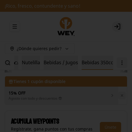
¡Rico, fresco, contundente y sano!
Abrir menu de navegación
Login
¿Dónde quieres pedir?
dillas 🌮
Nutelilla
Bebidas / Jugos
Bebidas 350cc
Tienes
1
cupón disponible
15% OFF
Agosto con todo y descuentos 😎
Acumula
WEYPOINTS
Únete
Regístrate, gana puntos con tus compras