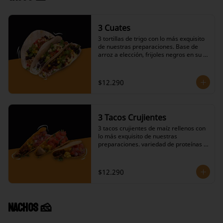
3 Cuates
3 tortillas de trigo con lo más exquisito 
de nuestras preparaciones. Base de 
arroz a elección, frijoles negros en su 
salsa, variedad de proteínas a elección, 
salteado de cebolla y pimiento verde, 
repollo agridulce, salsas calientes 
$12.290
picantes a elección, ingredientes fríos y 
dos de nuestras salsas a elección.
3 Tacos Crujientes
3 tacos crujientes de maíz rellenos con 
lo más exquisito de nuestras 
preparaciones. variedad de proteínas a 
elección, tres ingredientes fríos y dos 
de nuestras salsas a elección.
$12.290
Nachos 🧀