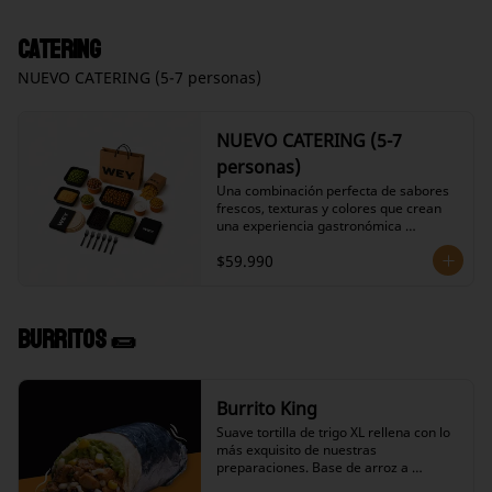
lechuga, pico de gallo, choclo, ranchera, 
nuestro icónico guacamole y nuestras 
Catering
salsas a elección.
NUEVO CATERING (5-7 personas)
NUEVO CATERING (5-7
personas)
Una combinación perfecta de sabores 
frescos, texturas y colores que crean 
una experiencia gastronómica 
auténtica y memorable para tu grupo.

$59.990
Ingredientes Incluidos:

- 12 Tortillas de harina suaves listas 
para armar.

- Nachos crujientes estilo artesanal.

- Proteína a tu elección sazonada y 
Burritos 🌯
cocinada al punto.

- Frijoles negros preparados en su 
salsa.

- Choclo.

Burrito King
- Queso granulado

Suave tortilla de trigo XL rellena con lo 
- Guacamole artesanal.

más exquisito de nuestras 
- Crema ácida.

preparaciones. Base de arroz a 
- Pico de gallo fresco.
elección, frijoles negros en su salsa, 