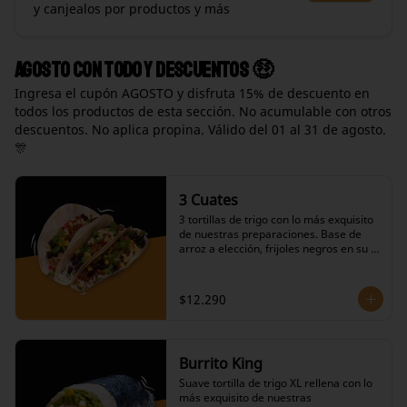
y canjealos por productos y más
Agosto con todo y descuentos 🤑
Ingresa el cupón AGOSTO y disfruta 15% de descuento en
todos los productos de esta sección. No acumulable con otros
descuentos. No aplica propina. Válido del 01 al 31 de agosto.
🎊
3 Cuates
3 tortillas de trigo con lo más exquisito 
de nuestras preparaciones. Base de 
arroz a elección, frijoles negros en su 
salsa, variedad de proteínas a elección, 
salteado de cebolla y pimiento verde, 
repollo agridulce, salsas calientes 
$12.290
picantes a elección, ingredientes fríos y 
dos de nuestras salsas a elección.
Burrito King
Suave tortilla de trigo XL rellena con lo 
más exquisito de nuestras 