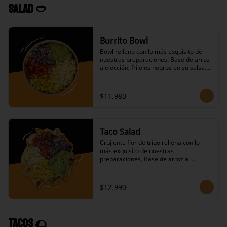
pico de gallo, choclo, ranchera, nuestro 
Salad 🥙
icónico guacamole y 3 de nuestras 
salsas.
Burrito Bowl
Bowl relleno con lo más exquisito de 
nuestras preparaciones. Base de arroz 
a elección, frijoles negros en su salsa, 
variedad de proteínas a 
elección,salteado de cebolla y pimiento 
verde, repollo agridulce, salsas 
$11.980
calientes picantes a elección, queso 
mantecoso, lechuga, pico de gallo, 
choclo, ranchera , nuestro icónico 
guacamole y nuestras salsas a 
Taco Salad
elección.
Crujiente flor de trigo rellena con lo 
más exquisito de nuestras 
preparaciones. Base de arroz a 
elección, frijoles negros en su salsa, 
variedad de proteínas a elección, 
salteado de cebolla y pimiento verde, 
$12.990
repollo agridulce, salsas calientes 
picantes a elección, queso mantecoso, 
lechuga, pico de gallo, choclo, ranchera, 
nuestro icónico guacamole y nuestras 
Tacos 🌮
salsas a elección.